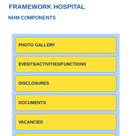
FRAMEWORK HOSPITAL
NHM COMPONENTS
Wedden op eSports in
Nederland met Winstwijzer
PHOTO GALLERY
Esports, de wereld van professioneel gamen, heeft de
afgelopen jaren een enorme groei doorgemaakt en is inmiddels
EVENTS/ACTIVITIES/FUNCTIONS
een miljardenindustrie. In Nederland wint ook het wedden op
Esports aan populariteit, met steeds meer mensen die hun
kennis en passie voor gaming willen omzetten in winst. Maar
DISCLOSURES
hoe werkt het wedden op Esports precies en wat zijn de
mogelijkheden in Nederland? In dit artikel duiken we dieper in
op het fenomeen van het wedden op Esports in Nederland met
DOCUMENTS
behulp van Winstwijzer, en ontdekken we hoe je als speler kunt
profiteren van deze opkomende trend.
VACANCIES
Van League of Legends tot Counter-Strike: Global Offensive en
Dota 2, Esports biedt een breed scala aan games waarop
gewed kan worden. Met de juiste strategie en kennis van de