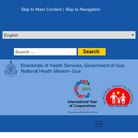
Skip
to
Skip to Main Content
|
Skip to Navigation
content
Search
for:
Primary
Menu