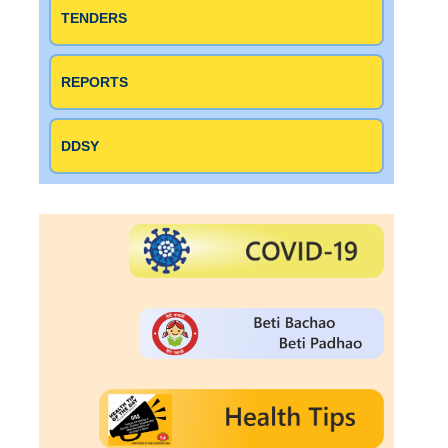
Esports-scene kunnen wedders aantrekkelijke winsten behalen.
TENDERS
Maar welke factoren spelen een rol bij het succesvol wedden op
Esports en hoe kun je als speler het meeste uit je
weddenschappen halen? Ontdek in dit artikel hoe Winstwijzer je
REPORTS
kan helpen bij het optimaliseren van je weddenschappen op
Esports en hoe je kunt profiteren van deze boeiende en
snelgroeiende markt in Nederland.
DDSY
De opkomst van eSports
weddenschappen in
Nederland
Wedden op eSports wordt steeds populairder in Nederland, en
met Winstwijzer kunnen spelers genieten van een veilige en
betrouwbare gokervaring. eSports-weddenschappen bieden
een spannende manier om betrokken te raken bij favoriete
games zoals League of Legends, Counter-Strike en Dota 2.
Winstwijzer maakt het gemakkelijk voor Nederlandse spelers
om te wedden op eSports en biedt uitgebreide informatie en tips
voor succesvolle weddenschappen.